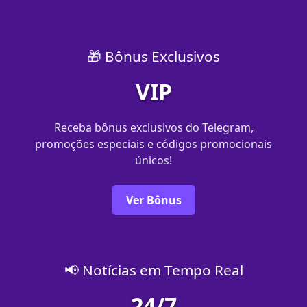
🎁 Bônus Exclusivos
VIP
Receba bônus exclusivos do Telegram,
promoções especiais e códigos promocionais
únicos!
Ver Bônus
📢 Notícias em Tempo Real
24/7