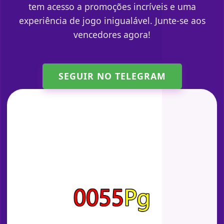
tem acesso a promoções incríveis e uma
experiência de jogo inigualável. Junte-se aos
vencedores agora!
SEGUIR NO TELEGRAM