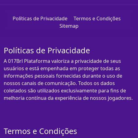
Políticas de Privacidade
Termos e Condições
Sitemap
Políticas de Privacidade
A 017Brl Plataforma valoriza a privacidade de seus
usuários e está empenhada em proteger todas as
informações pessoais fornecidas durante o uso de
nossos canais de comunicação. Todos os dados
coletados são utilizados exclusivamente para fins de
melhoria contínua da experiência de nossos jogadores.
Termos e Condições