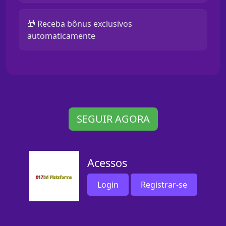
🎁 Receba bônus exclusivos
automaticamente
SEGUIR AGORA
Acessos
Login
Registrar-se