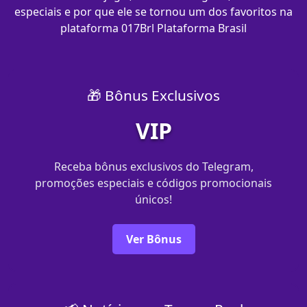
especiais e por que ele se tornou um dos favoritos na
plataforma 017Brl Plataforma Brasil
🎁 Bônus Exclusivos
VIP
Receba bônus exclusivos do Telegram,
promoções especiais e códigos promocionais
únicos!
Ver Bônus