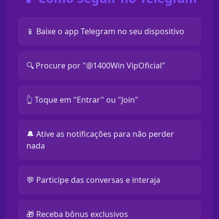
📱 Baixe o app Telegram no seu dispositivo
🔍 Procure por "@1400Win VipOficial"
👆 Toque em "Entrar" ou "Join"
🔔 Ative as notificações para não perder
nada
💬 Participe das conversas e interaja
🎁 Receba bônus exclusivos