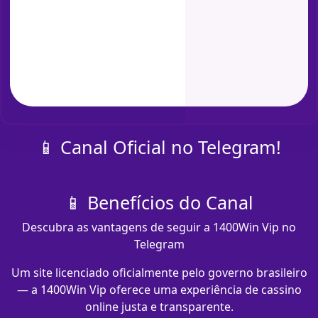
📱 Canal Oficial no Telegram!
📱 Benefícios do Canal
Descubra as vantagens de seguir a 1400Win Vip no
Telegram
Um site licenciado oficialmente pelo governo brasileiro
— a 1400Win Vip oferece uma experiência de cassino
online justa e transparente.