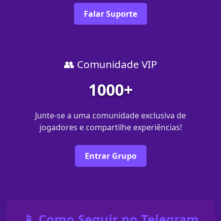
Falar Suporte
👥 Comunidade VIP
1000+
Junte-se a uma comunidade exclusiva de
jogadores e compartilhe experiências!
Entrar Grupo
📱 Como Seguir no Telegram