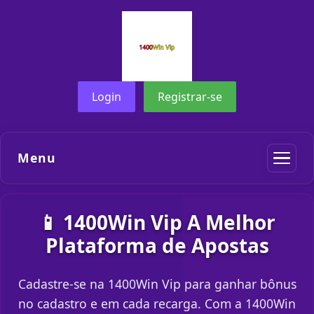
Login
Registrar-se
Menu
📱 1400Win Vip A Melhor
Plataforma de Apostas
Cadastre-se na 1400Win Vip para ganhar bônus
no cadastro e em cada recarga. Com a 1400Win