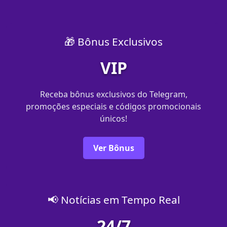
🎁 Bônus Exclusivos
VIP
Receba bônus exclusivos do Telegram,
promoções especiais e códigos promocionais
únicos!
Ver Bônus
📢 Notícias em Tempo Real
24/7