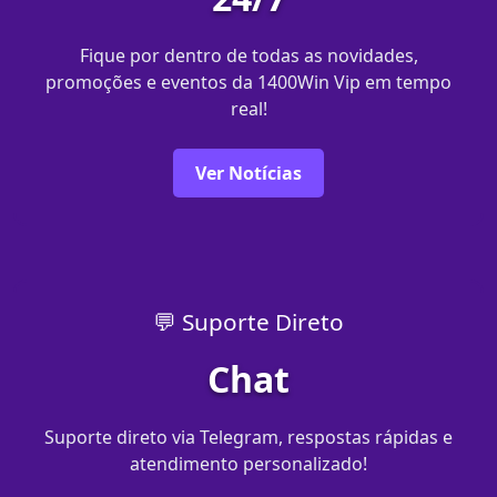
Fique por dentro de todas as novidades,
promoções e eventos da 1400Win Vip em tempo
real!
Ver Notícias
💬 Suporte Direto
Chat
Suporte direto via Telegram, respostas rápidas e
atendimento personalizado!