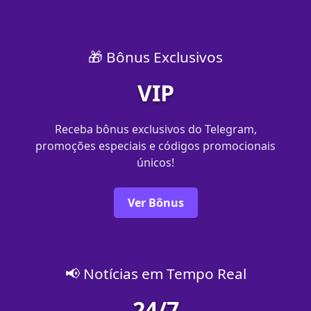
🎁 Bônus Exclusivos
VIP
Receba bônus exclusivos do Telegram,
promoções especiais e códigos promocionais
únicos!
Ver Bônus
📢 Notícias em Tempo Real
24/7