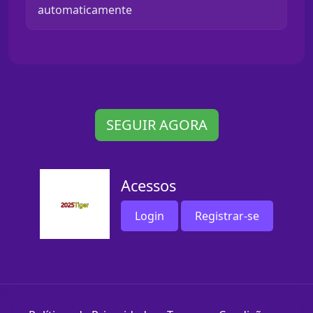
automaticamente
SEGUIR AGORA
Acessos
Login
Registrar-se