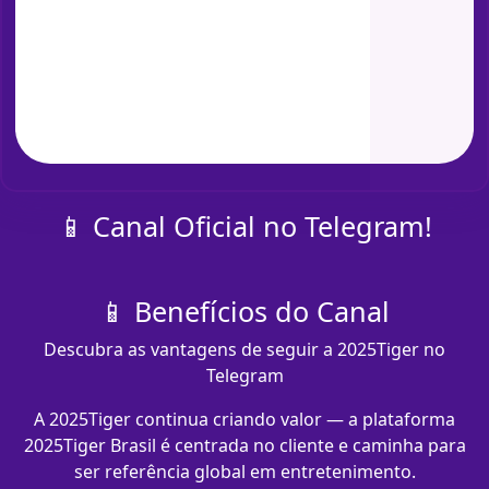
📱 Canal Oficial no Telegram!
📱 Benefícios do Canal
Descubra as vantagens de seguir a 2025Tiger no
Telegram
A 2025Tiger continua criando valor — a plataforma
2025Tiger Brasil é centrada no cliente e caminha para
ser referência global em entretenimento.