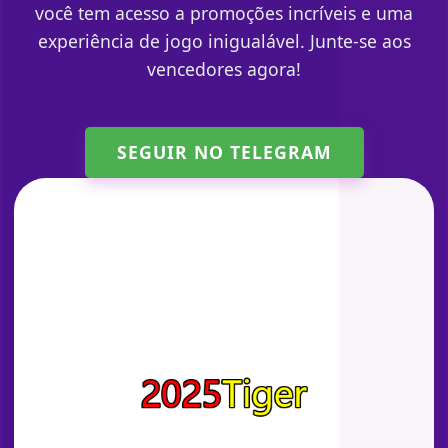
você tem acesso a promoções incríveis e uma
experiência de jogo inigualável. Junte-se aos
vencedores agora!
SEGUIR NO TELEGRAM