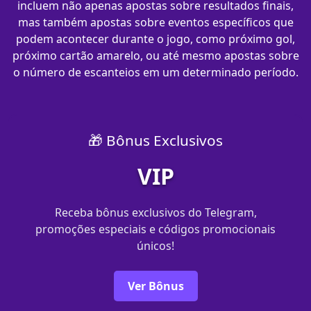
incluem não apenas apostas sobre resultados finais,
mas também apostas sobre eventos específicos que
podem acontecer durante o jogo, como próximo gol,
próximo cartão amarelo, ou até mesmo apostas sobre
o número de escanteios em um determinado período.
🎁 Bônus Exclusivos
VIP
Receba bônus exclusivos do Telegram,
promoções especiais e códigos promocionais
únicos!
Ver Bônus