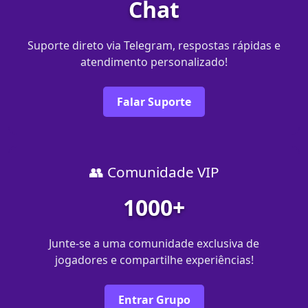
Chat
Suporte direto via Telegram, respostas rápidas e
atendimento personalizado!
Falar Suporte
👥 Comunidade VIP
1000+
Junte-se a uma comunidade exclusiva de
jogadores e compartilhe experiências!
Entrar Grupo