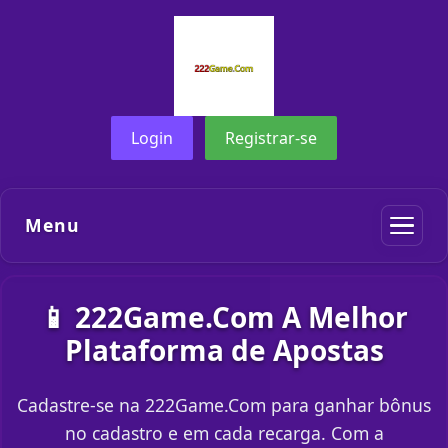
Login
Registrar-se
Menu
📱 222Game.Com A Melhor
Plataforma de Apostas
Cadastre-se na 222Game.Com para ganhar bônus
no cadastro e em cada recarga. Com a