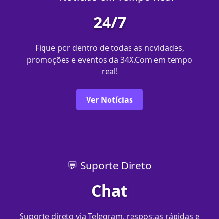
24/7
Fique por dentro de todas as novidades,
promoções e eventos da 34X.Com em tempo
real!
Ver Notícias
💬 Suporte Direto
Chat
Suporte direto via Telegram, respostas rápidas e