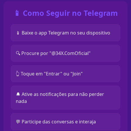
📱 Como Seguir no Telegram
📱 Baixe o app Telegram no seu dispositivo
🔍 Procure por "@34X.ComOficial"
👆 Toque em "Entrar" ou "Join"
🔔 Ative as notificações para não perder
nada
💬 Participe das conversas e interaja