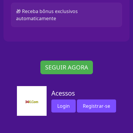
🎁 Receba bônus exclusivos
automaticamente
SEGUIR AGORA
Acessos
Login
Registrar-se