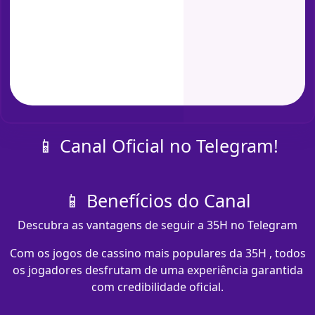
📱 Canal Oficial no Telegram!
📱 Benefícios do Canal
Descubra as vantagens de seguir a 35H no Telegram
Com os jogos de cassino mais populares da 35H , todos
os jogadores desfrutam de uma experiência garantida
com credibilidade oficial.