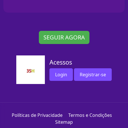
SEGUIR AGORA
Acessos
Login
Registrar-se
Políticas de Privacidade
Termos e Condições
Sitemap