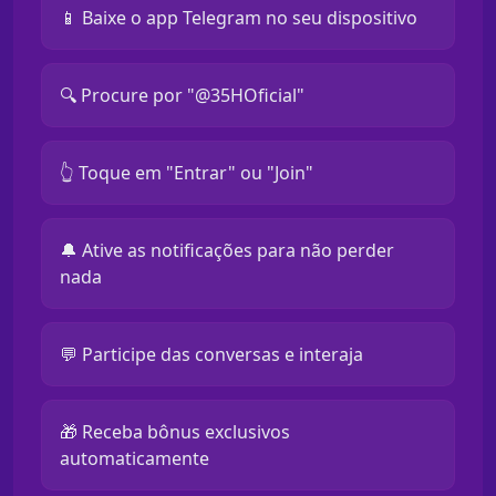
📱 Baixe o app Telegram no seu dispositivo
🔍 Procure por "@35HOficial"
👆 Toque em "Entrar" ou "Join"
🔔 Ative as notificações para não perder
nada
💬 Participe das conversas e interaja
🎁 Receba bônus exclusivos
automaticamente