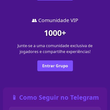
👥 Comunidade VIP
1000+
Junte-se a uma comunidade exclusiva de
jogadores e compartilhe experiências!
Entrar Grupo
📱 Como Seguir no Telegram