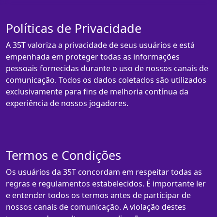
Políticas de Privacidade
A 35T valoriza a privacidade de seus usuários e está
empenhada em proteger todas as informações
pessoais fornecidas durante o uso de nossos canais de
comunicação. Todos os dados coletados são utilizados
exclusivamente para fins de melhoria contínua da
experiência de nossos jogadores.
Termos e Condições
Os usuários da 35T concordam em respeitar todas as
regras e regulamentos estabelecidos. É importante ler
e entender todos os termos antes de participar de
nossos canais de comunicação. A violação destes