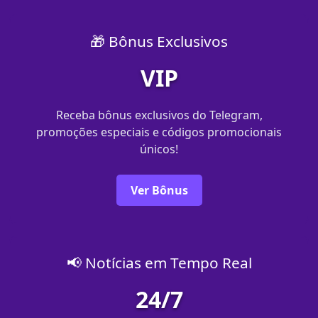
🎁 Bônus Exclusivos
VIP
Receba bônus exclusivos do Telegram,
promoções especiais e códigos promocionais
únicos!
Ver Bônus
📢 Notícias em Tempo Real
24/7