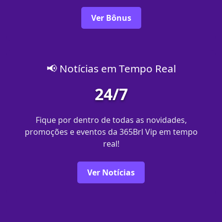
Ver Bônus
📢 Notícias em Tempo Real
24/7
Fique por dentro de todas as novidades,
promoções e eventos da 365Brl Vip em tempo
real!
Ver Notícias