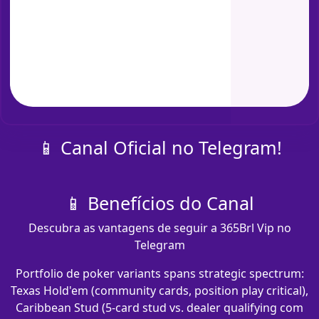
📱 Canal Oficial no Telegram!
📱 Benefícios do Canal
Descubra as vantagens de seguir a 365Brl Vip no
Telegram
Portfolio de poker variants spans strategic spectrum:
Texas Hold'em (community cards, position play critical),
Caribbean Stud (5-card stud vs. dealer qualifying com