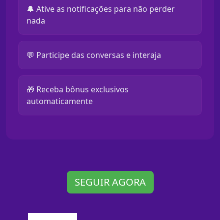
🔔 Ative as notificações para não perder
nada
💬 Participe das conversas e interaja
🎁 Receba bônus exclusivos
automaticamente
SEGUIR AGORA