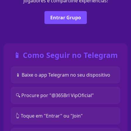
jogadores e compartilhe experiências!
Entrar Grupo
📱 Como Seguir no Telegram
📱 Baixe o app Telegram no seu dispositivo
🔍 Procure por "@365Brl VipOficial"
👆 Toque em "Entrar" ou "Join"