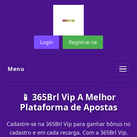
Login
Registrar-se
Menu
📱 365Brl Vip A Melhor
Plataforma de Apostas
Cadastre-se na 365Brl Vip para ganhar bônus no
cadastro e em cada recarga. Com a 365Brl Vip,