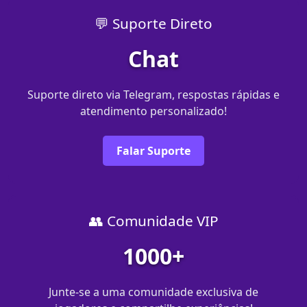
💬 Suporte Direto
Chat
Suporte direto via Telegram, respostas rápidas e
atendimento personalizado!
Falar Suporte
👥 Comunidade VIP
1000+
Junte-se a uma comunidade exclusiva de