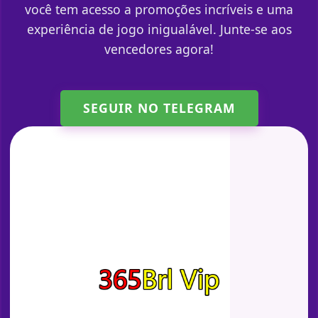
você tem acesso a promoções incríveis e uma
experiência de jogo inigualável. Junte-se aos
vencedores agora!
SEGUIR NO TELEGRAM