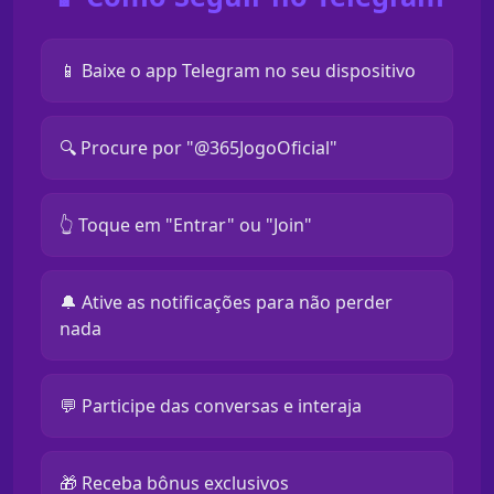
📱 Baixe o app Telegram no seu dispositivo
🔍 Procure por "@365JogoOficial"
👆 Toque em "Entrar" ou "Join"
🔔 Ative as notificações para não perder
nada
💬 Participe das conversas e interaja
🎁 Receba bônus exclusivos