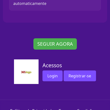
automaticamente
SEGUIR AGORA
Acessos
Login
Registrar-se