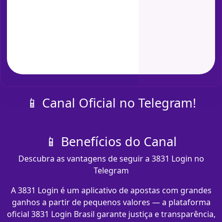
📱 Canal Oficial no Telegram!
📱 Benefícios do Canal
Descubra as vantagens de seguir a 3831 Login no
Telegram
A 3831 Login é um aplicativo de apostas com grandes
ganhos a partir de pequenos valores — a plataforma
oficial 3831 Login Brasil garante justiça e transparência,