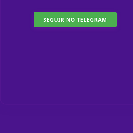
SEGUIR NO TELEGRAM