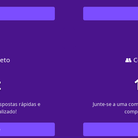
reto
👥 
t
espostas rápidas e
Junte-se a uma com
lizado!
compa
e