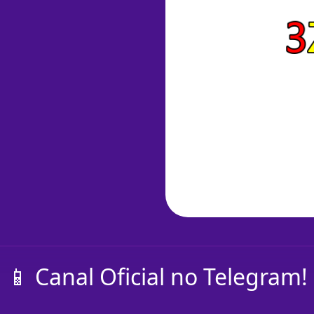
📱 Canal Oficial no Telegram!