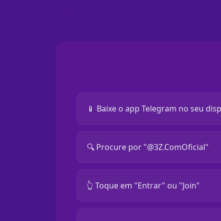
📱 Baixe o app Telegram no seu disp
🔍 Procure por "@3Z.ComOficial"
👆 Toque em "Entrar" ou "Join"