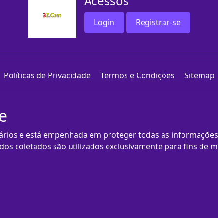
Acessos
Login
Registrar-se
Políticas de Privacidade
Termos e Condições
Sitemap
de
uários e está empenhada em proteger todas as informações
os coletados são utilizados exclusivamente para fins de m