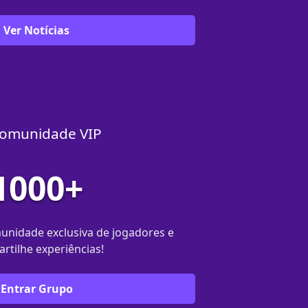
Ver Notícias
Comunidade VIP
1000+
unidade exclusiva de jogadores e
rtilhe experiências!
Entrar Grupo