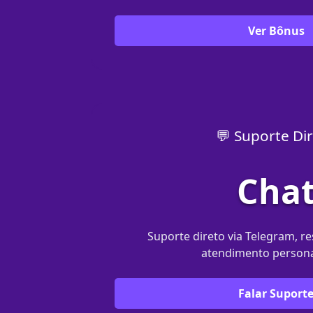
Ver Bônus
💬 Suporte Di
Cha
Suporte direto via Telegram, r
atendimento persona
Falar Suport