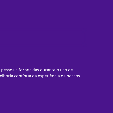
 pessoais fornecidas durante o uso de
elhoria contínua da experiência de nossos