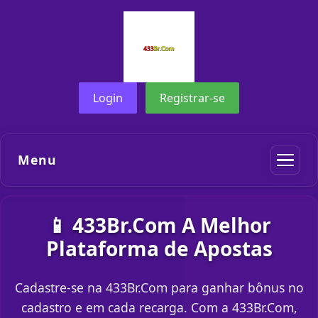
Login
Registrar-se
Menu
📱 433Br.Com A Melhor
Plataforma de Apostas
Cadastre-se na 433Br.Com para ganhar bônus no
cadastro e em cada recarga. Com a 433Br.Com,