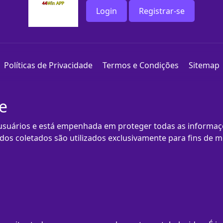
Login
Registrar-se
Políticas de Privacidade
Termos e Condições
Sitemap
de
 usuários e está empenhada em proteger todas as informaç
os coletados são utilizados exclusivamente para fins de m