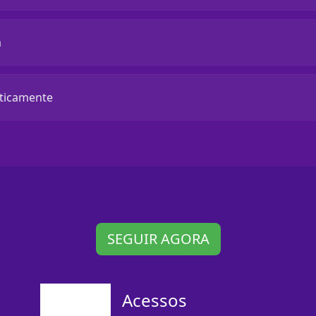
a
aticamente
SEGUIR AGORA
Acessos