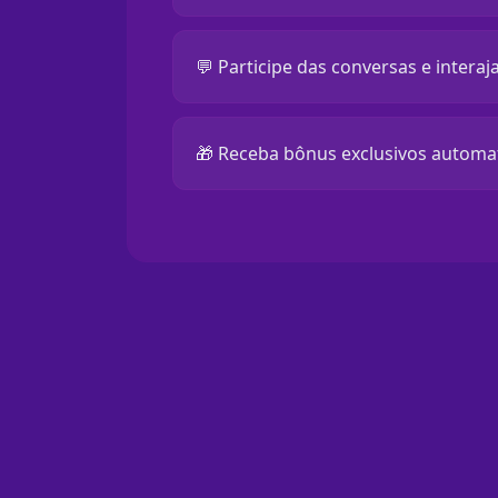
💬 Participe das conversas e interaj
🎁 Receba bônus exclusivos autom