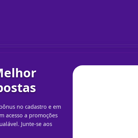
Melhor
postas
bônus no cadastro e em
em acesso a promoções
ualável. Junte-se aos