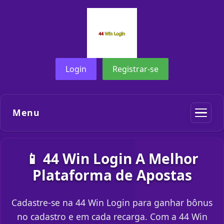
Login
Registrar-se
Menu
📱 44 Win Login A Melhor
Plataforma de Apostas
Cadastre-se na 44 Win Login para ganhar bônus
no cadastro e em cada recarga. Com a 44 Win