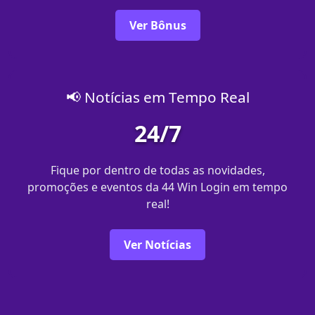
Ver Bônus
📢 Notícias em Tempo Real
24/7
Fique por dentro de todas as novidades,
promoções e eventos da 44 Win Login em tempo
real!
Ver Notícias