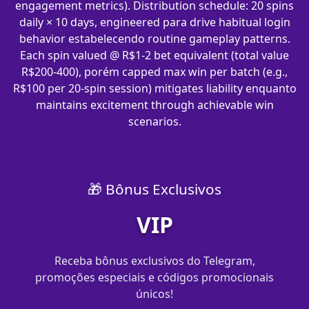
engagement metrics). Distribution schedule: 20 spins
daily × 10 days, engineered para drive habitual login
behavior estabelecendo routine gameplay patterns.
Each spin valued @ R$1-2 bet equivalent (total value
R$200-400), porém capped max win per batch (e.g.,
R$100 per 20-spin session) mitigates liability enquanto
maintains excitement through achievable win
scenarios.
🎁 Bônus Exclusivos
VIP
Receba bônus exclusivos do Telegram,
promoções especiais e códigos promocionais
únicos!