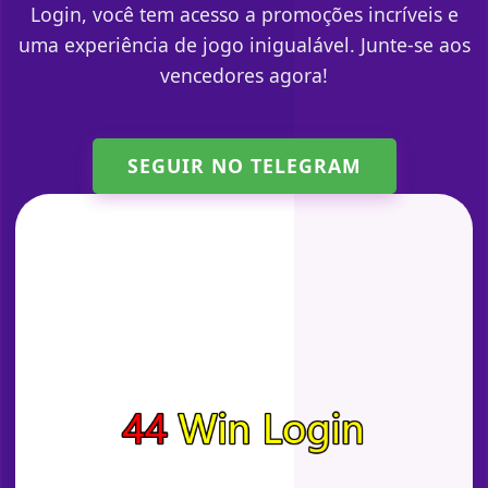
Login, você tem acesso a promoções incríveis e
uma experiência de jogo inigualável. Junte-se aos
vencedores agora!
SEGUIR NO TELEGRAM