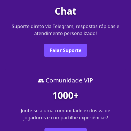
Chat
Suporte direto via Telegram, respostas rápidas e
atendimento personalizado!
Falar Suporte
👥 Comunidade VIP
1000+
Junte-se a uma comunidade exclusiva de
jogadores e compartilhe experiências!