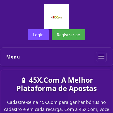
Login
Registrar-se
Menu
📱 45X.Com A Melhor
Plataforma de Apostas
Cadastre-se na 45X.Com para ganhar bônus no
cadastro e em cada recarga. Com a 45X.Com, você