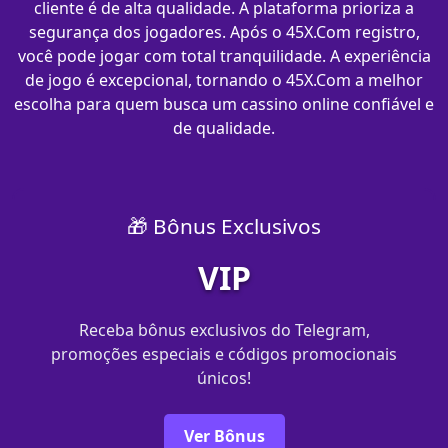
cliente é de alta qualidade. A plataforma prioriza a
segurança dos jogadores. Após o 45X.Com registro,
você pode jogar com total tranquilidade. A experiência
de jogo é excepcional, tornando o 45X.Com a melhor
escolha para quem busca um cassino online confiável e
de qualidade.
🎁 Bônus Exclusivos
VIP
Receba bônus exclusivos do Telegram,
promoções especiais e códigos promocionais
únicos!
Ver Bônus