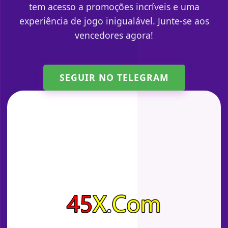
tem acesso a promoções incríveis e uma
experiência de jogo inigualável. Junte-se aos
vencedores agora!
SEGUIR NO TELEGRAM