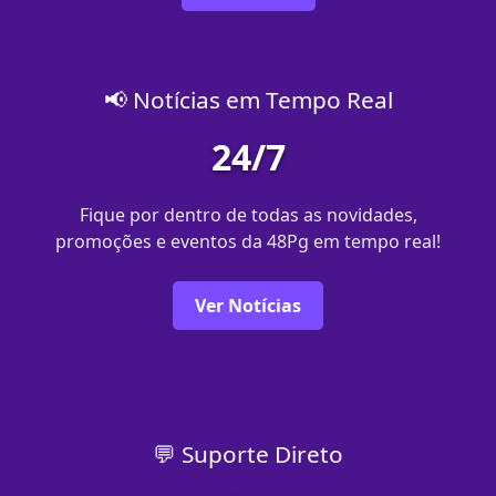
📢 Notícias em Tempo Real
24/7
Fique por dentro de todas as novidades,
promoções e eventos da 48Pg em tempo real!
Ver Notícias
💬 Suporte Direto