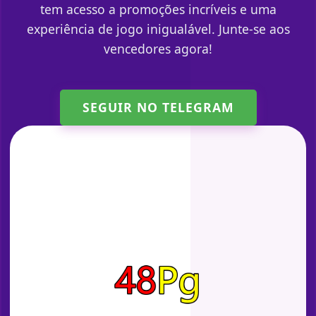
tem acesso a promoções incríveis e uma
experiência de jogo inigualável. Junte-se aos
vencedores agora!
SEGUIR NO TELEGRAM