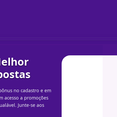
Melhor
postas
bônus no cadastro e em
em acesso a promoções
ualável. Junte-se aos