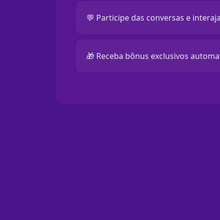
💬 Participe das conversas e interaj
🎁 Receba bônus exclusivos autom