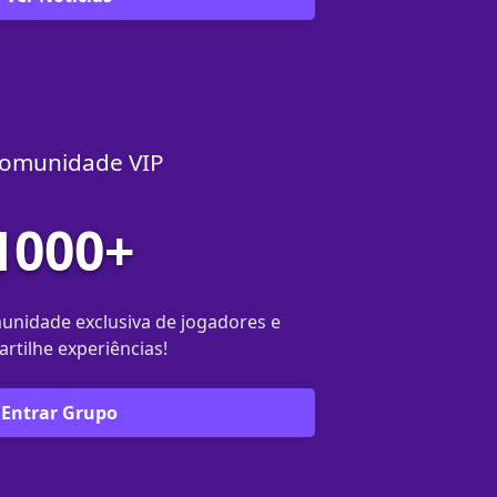
Comunidade VIP
1000+
unidade exclusiva de jogadores e
rtilhe experiências!
Entrar Grupo