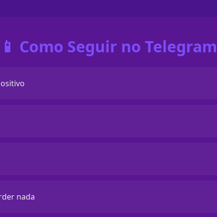
📱 Como Seguir no Telegram
ositivo
erder nada