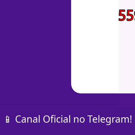
📱 Canal Oficial no Telegram!