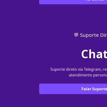
💬 Suporte Di
Cha
Suporte direto via Telegram, r
atendimento persona
Falar Suport