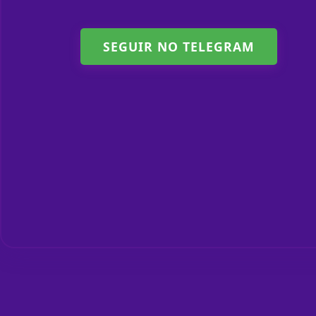
SEGUIR NO TELEGRAM