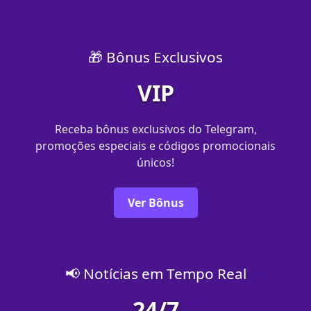
🎁 Bônus Exclusivos
VIP
Receba bônus exclusivos do Telegram,
promoções especiais e códigos promocionais
únicos!
Ver Bônus
📢 Notícias em Tempo Real
24/7