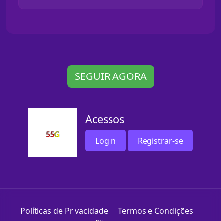
SEGUIR AGORA
Acessos
Login
Registrar-se
Políticas de Privacidade
Termos e Condições