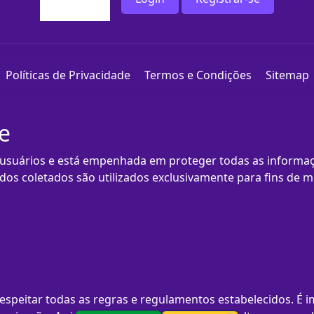
Políticas de Privacidade
Termos e Condições
Sitemap
de
 usuários e está empenhada em proteger todas as informaç
os coletados são utilizados exclusivamente para fins de m
eitar todas as regras e regulamentos estabelecidos. É im