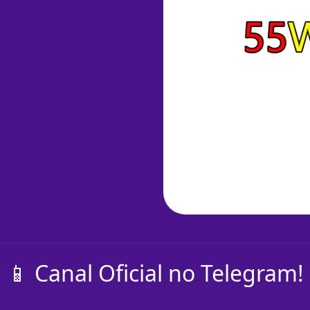
📱 Canal Oficial no Telegram!