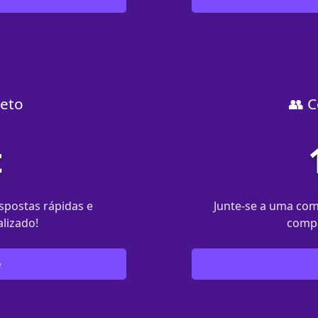
reto
👥 
t
espostas rápidas e
Junte-se a uma com
lizado!
compa
e