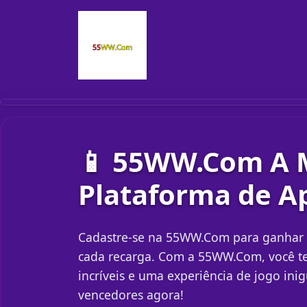
📱 55WW.Com A 
Plataforma de A
Cadastre-se na 55WW.Com para ganhar 
cada recarga. Com a 55WW.Com, você t
incríveis e uma experiência de jogo inig
vencedores agora!