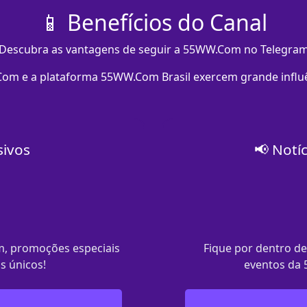
📱 Benefícios do Canal
Descubra as vantagens de seguir a 55WW.Com no Telegra
Com e a plataforma 55WW.Com Brasil exercem grande influê
sivos
📢 Notí
m, promoções especiais
Fique por dentro d
s únicos!
eventos da