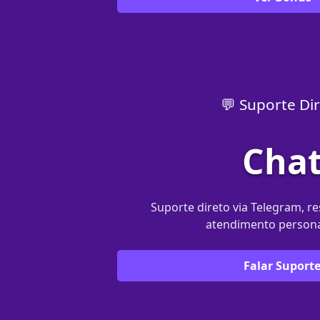
💬 Suporte Di
Cha
Suporte direto via Telegram, r
atendimento persona
Falar Suport