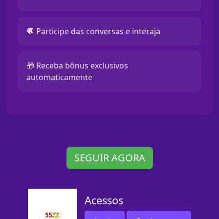
💬 Participe das conversas e interaja
🎁 Receba bônus exclusivos
automaticamente
SEGUIR AGORA
Acessos