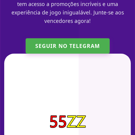
tem acesso a promoções incríveis e uma
experiência de jogo inigualável. Junte-se aos
vencedores agora!
SEGUIR NO TELEGRAM