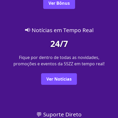
Ver Bônus
📢 Notícias em Tempo Real
24/7
Fique por dentro de todas as novidades,
promoções e eventos da 55ZZ em tempo real!
Ver Notícias
💬 Suporte Direto