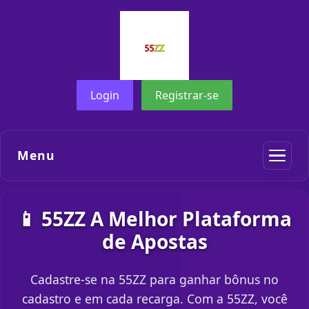
Login
Registrar-se
Menu
📱 55ZZ A Melhor Plataforma
de Apostas
Cadastre-se na 55ZZ para ganhar bônus no
cadastro e em cada recarga. Com a 55ZZ, você