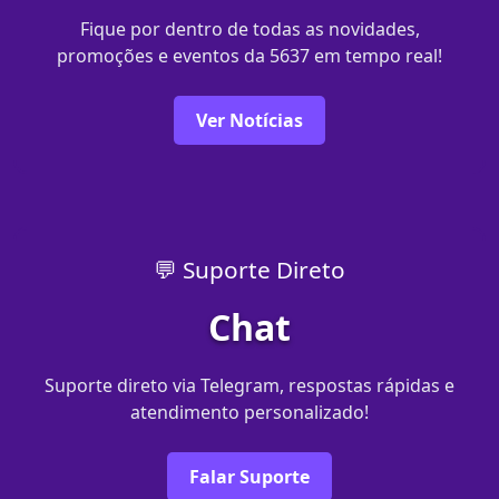
Fique por dentro de todas as novidades,
promoções e eventos da 5637 em tempo real!
Ver Notícias
💬 Suporte Direto
Chat
Suporte direto via Telegram, respostas rápidas e
atendimento personalizado!
Falar Suporte