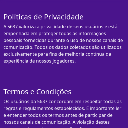
Políticas de Privacidade
A 5637 valoriza a privacidade de seus usuários e está
empenhada em proteger todas as informações
pessoais fornecidas durante o uso de nossos canais de
comunicação. Todos os dados coletados são utilizados
exclusivamente para fins de melhoria contínua da
experiência de nossos jogadores.
Termos e Condições
Os usuários da 5637 concordam em respeitar todas as
regras e regulamentos estabelecidos. É importante ler
e entender todos os termos antes de participar de
nossos canais de comunicação. A violação destes