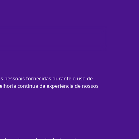
s pessoais fornecidas durante o uso de
elhoria contínua da experiência de nossos