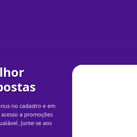
lhor
postas
ônus no cadastro e em
m acesso a promoções
ualável. Junte-se aos