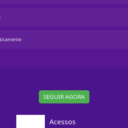
a
aticamente
SEGUIR AGORA
Acessos