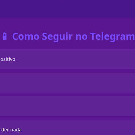
📱 Como Seguir no Telegram
ositivo
erder nada