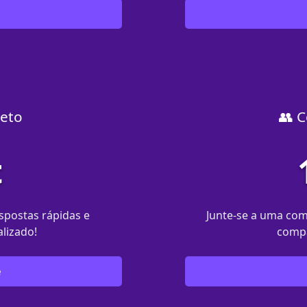
reto
👥 
t
espostas rápidas e
Junte-se a uma com
lizado!
compa
e