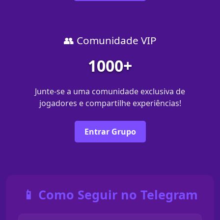
👥 Comunidade VIP
1000+
Junte-se a uma comunidade exclusiva de
jogadores e compartilhe experiências!
Entrar Grupo
📱 Como Seguir no Telegram