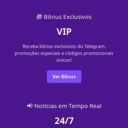
🎁 Bônus Exclusivos
VIP
Receba bônus exclusivos do Telegram,
promoções especiais e códigos promocionais
únicos!
Ver Bônus
📢 Notícias em Tempo Real
24/7