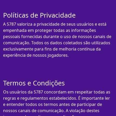
Políticas de Privacidade
A 5787 valoriza a privacidade de seus usuários e está
empenhada em proteger todas as informações
pessoais fornecidas durante o uso de nossos canais de
comunicação. Todos os dados coletados são utilizados
exclusivamente para fins de melhoria contínua da
experiência de nossos jogadores.
Termos e Condições
Os usuários da 5787 concordam em respeitar todas as
regras e regulamentos estabelecidos. É importante ler
e entender todos os termos antes de participar de
nossos canais de comunicação. A violação destes