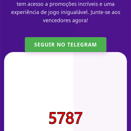
tem acesso a promoções incríveis e uma
experiência de jogo inigualável. Junte-se aos
vencedores agora!
SEGUIR NO TELEGRAM