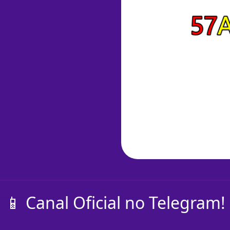
📱 Canal Oficial no Telegram!