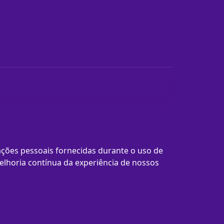
ações pessoais fornecidas durante o uso de
elhoria contínua da experiência de nossos