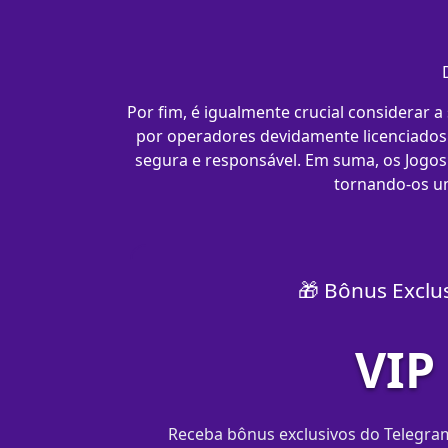
Por fim, é igualmente crucial considerar 
por operadores devidamente licenciados
segura e responsável. Em suma, os Jogos
tornando-os um
🎁 Bônus Exclu
VIP
Receba bônus exclusivos do Telegra