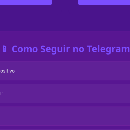
📱 Como Seguir no Telegram
ositivo
l"