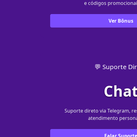
e códigos promocionai
Ver Bônus
💬 Suporte Di
Cha
Suporte direto via Telegram, r
atendimento persona
Falar Suport