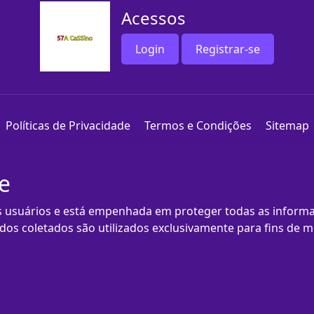
Acessos
Login
Registrar-se
Políticas de Privacidade
Termos e Condições
Sitemap
de
us usuários e está empenhada em proteger todas as inform
os coletados são utilizados exclusivamente para fins de m