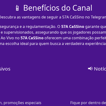
📱 Benefícios do Canal
Descubra as vantagens de seguir a 57A CaSSino no Telegra
a segurança e a regulamentação. O
57A CaSSino
garante que
 e supervisionados, assegurando que os jogadores possam 
 Ao Vivo no
57A CaSSino
oferecem uma combinação perfeita
a escolha ideal para quem busca a verdadeira experiência 
sivos
📢 Notí
m, promoções especiais
Fique por dentro d