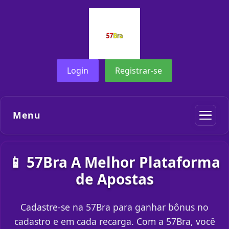
Login
Registrar-se
Menu
📱 57Bra A Melhor Plataforma
de Apostas
Cadastre-se na 57Bra para ganhar bônus no
cadastro e em cada recarga. Com a 57Bra, você