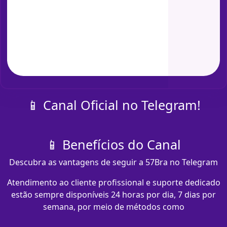
📱 Canal Oficial no Telegram!
📱 Benefícios do Canal
Descubra as vantagens de seguir a 57Bra no Telegram
Atendimento ao cliente profissional e suporte dedicado
estão sempre disponíveis 24 horas por dia, 7 dias por
semana, por meio de métodos como