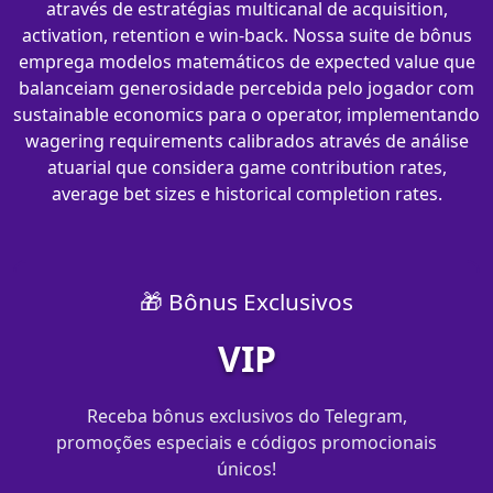
através de estratégias multicanal de acquisition,
activation, retention e win-back. Nossa suite de bônus
emprega modelos matemáticos de expected value que
balanceiam generosidade percebida pelo jogador com
sustainable economics para o operator, implementando
wagering requirements calibrados através de análise
atuarial que considera game contribution rates,
average bet sizes e historical completion rates.
🎁 Bônus Exclusivos
VIP
Receba bônus exclusivos do Telegram,
promoções especiais e códigos promocionais
únicos!