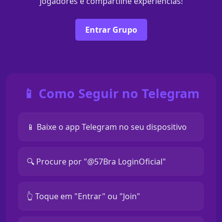
jogadores e compartilhe experiências!
Entrar Grupo
📱 Como Seguir no Telegram
📱 Baixe o app Telegram no seu dispositivo
🔍 Procure por "@57Bra LoginOficial"
👆 Toque em "Entrar" ou "Join"