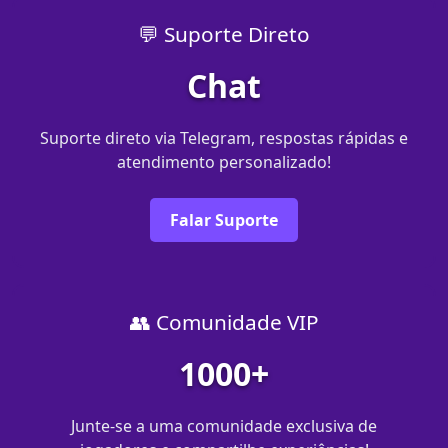
💬 Suporte Direto
Chat
Suporte direto via Telegram, respostas rápidas e
atendimento personalizado!
Falar Suporte
👥 Comunidade VIP
1000+
Junte-se a uma comunidade exclusiva de