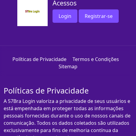
Acessos
Login
Registrar-se
Políticas de Privacidade
Termos e Condições
Sitemap
Políticas de Privacidade
A 57Bra Login valoriza a privacidade de seus usuários e
está empenhada em proteger todas as informações
pessoais fornecidas durante o uso de nossos canais de
comunicação. Todos os dados coletados são utilizados
exclusivamente para fins de melhoria contínua da