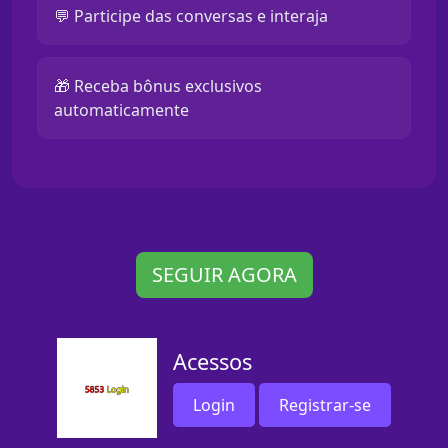
💬 Participe das conversas e interaja
🎁 Receba bônus exclusivos
automaticamente
SEGUIR AGORA
Acessos
Login
Registrar-se