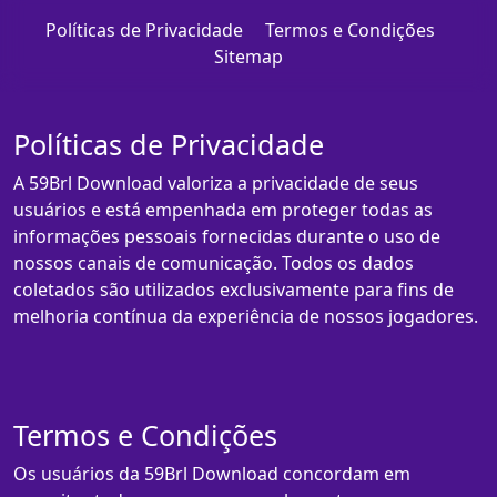
Políticas de Privacidade
Termos e Condições
Sitemap
Políticas de Privacidade
A 59Brl Download valoriza a privacidade de seus
usuários e está empenhada em proteger todas as
informações pessoais fornecidas durante o uso de
nossos canais de comunicação. Todos os dados
coletados são utilizados exclusivamente para fins de
melhoria contínua da experiência de nossos jogadores.
Termos e Condições
Os usuários da 59Brl Download concordam em