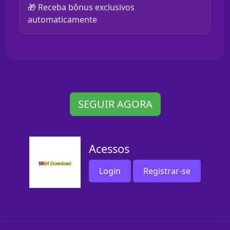
🎁 Receba bônus exclusivos
automaticamente
SEGUIR AGORA
Acessos
Login
Registrar-se