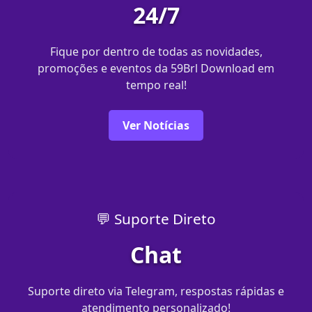
24/7
Fique por dentro de todas as novidades,
promoções e eventos da 59Brl Download em
tempo real!
Ver Notícias
💬 Suporte Direto
Chat
Suporte direto via Telegram, respostas rápidas e
atendimento personalizado!