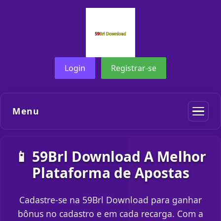
Login
Registrar-se
Menu
📱 59Brl Download A Melhor
Plataforma de Apostas
Cadastre-se na 59Brl Download para ganhar
bônus no cadastro e em cada recarga. Com a