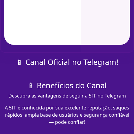
📱 Canal Oficial no Telegram!
📱 Benefícios do Canal
Descubra as vantagens de seguir a 5FF no Telegram
A 5FF é conhecida por sua excelente reputação, saques
rápidos, ampla base de usuários e segurança confiável
— pode confiar!