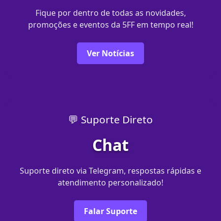
Fique por dentro de todas as novidades,
promoções e eventos da 5FF em tempo real!
Ver Notícias
💬 Suporte Direto
Chat
Suporte direto via Telegram, respostas rápidas e
atendimento personalizado!
Falar Suporte