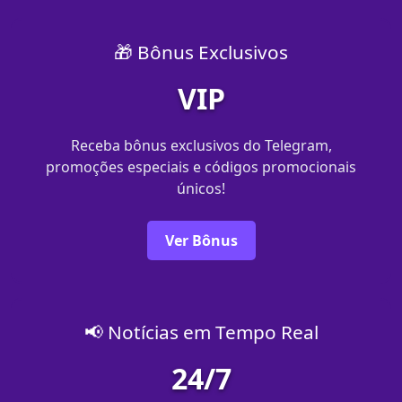
🎁 Bônus Exclusivos
VIP
Receba bônus exclusivos do Telegram,
promoções especiais e códigos promocionais
únicos!
Ver Bônus
📢 Notícias em Tempo Real
24/7