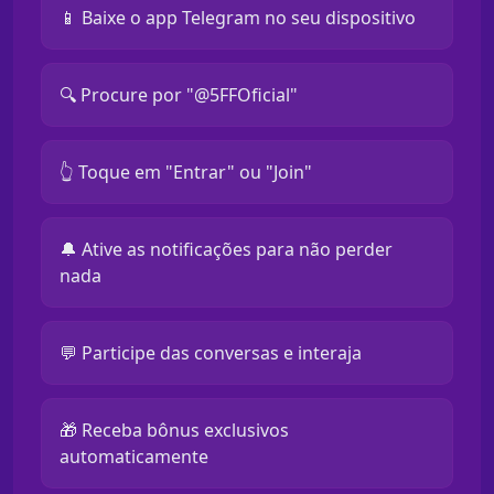
📱 Baixe o app Telegram no seu dispositivo
🔍 Procure por "@5FFOficial"
👆 Toque em "Entrar" ou "Join"
🔔 Ative as notificações para não perder
nada
💬 Participe das conversas e interaja
🎁 Receba bônus exclusivos
automaticamente