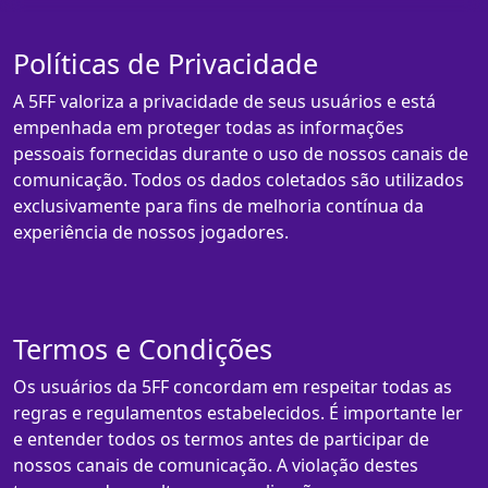
Políticas de Privacidade
A 5FF valoriza a privacidade de seus usuários e está
empenhada em proteger todas as informações
pessoais fornecidas durante o uso de nossos canais de
comunicação. Todos os dados coletados são utilizados
exclusivamente para fins de melhoria contínua da
experiência de nossos jogadores.
Termos e Condições
Os usuários da 5FF concordam em respeitar todas as
regras e regulamentos estabelecidos. É importante ler
e entender todos os termos antes de participar de
nossos canais de comunicação. A violação destes