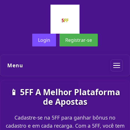
Login
Registrar-se
Menu
📱 5FF A Melhor Plataforma
de Apostas
Cadastre-se na 5FF para ganhar bônus no
cadastro e em cada recarga. Com a 5FF, você tem