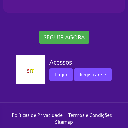
SEGUIR AGORA
Acessos
Login
Registrar-se
Políticas de Privacidade
Termos e Condições
Sitemap