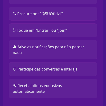
🔍 Procure por "@5UOficial"
👆 Toque em "Entrar" ou "Join"
🔔 Ative as notificações para não perder
nada
💬 Participe das conversas e interaja
🎁 Receba bônus exclusivos
automaticamente