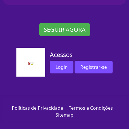
SEGUIR AGORA
Acessos
Login
Registrar-se
Políticas de Privacidade
Termos e Condições
Sitemap