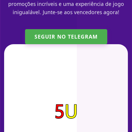
promoções incríveis e uma experiência de jogo
inigualável. Junte-se aos vencedores agora!
SEGUIR NO TELEGRAM