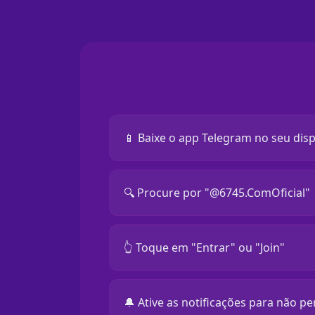
📱 Baixe o app Telegram no seu disp
🔍 Procure por "@6745.ComOficial"
👆 Toque em "Entrar" ou "Join"
🔔 Ative as notificações para não p