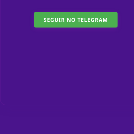
SEGUIR NO TELEGRAM