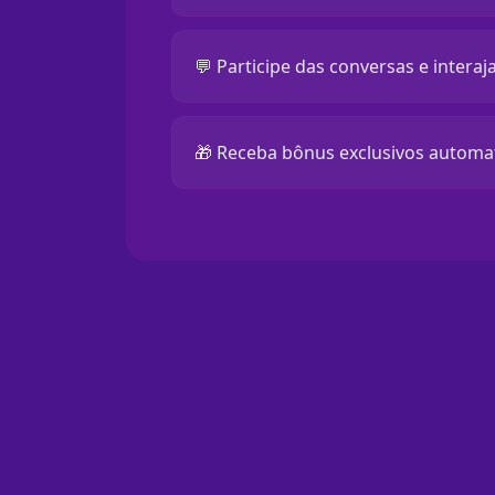
💬 Participe das conversas e interaj
🎁 Receba bônus exclusivos autom