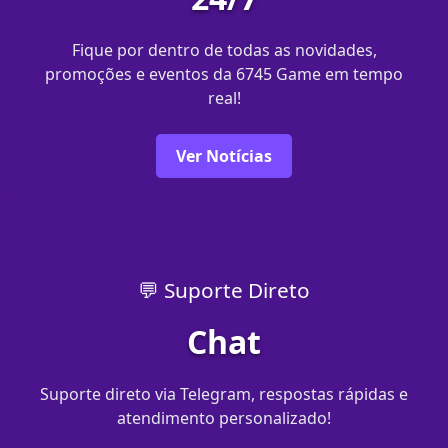
Fique por dentro de todas as novidades,
promoções e eventos da 6745 Game em tempo
real!
Ver Notícias
💬 Suporte Direto
Chat
Suporte direto via Telegram, respostas rápidas e
atendimento personalizado!