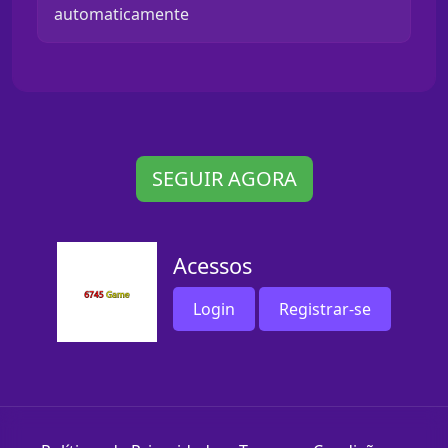
automaticamente
SEGUIR AGORA
Acessos
Login
Registrar-se