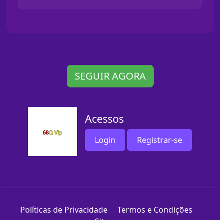
SEGUIR AGORA
Acessos
Login
Registrar-se
Políticas de Privacidade
Termos e Condições