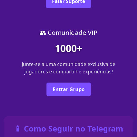
Falar Suporte
👥 Comunidade VIP
1000+
Junte-se a uma comunidade exclusiva de
jogadores e compartilhe experiências!
Entrar Grupo
📱 Como Seguir no Telegram