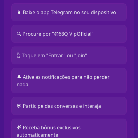
📱 Baixe o app Telegram no seu dispositivo
🔍 Procure por "@68Q VipOficial"
👆 Toque em "Entrar" ou "Join"
🔔 Ative as notificações para não perder
nada
💬 Participe das conversas e interaja
🎁 Receba bônus exclusivos
automaticamente