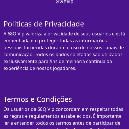
Sitemap
Políticas de Privacidade
A 68Q Vip valoriza a privacidade de seus usuários e está
empenhada em proteger todas as informações
pessoais fornecidas durante o uso de nossos canais de
comunicação. Todos os dados coletados são utilizados
exclusivamente para fins de melhoria contínua da
experiência de nossos jogadores.
Termos e Condições
Os usuários da 68Q Vip concordam em respeitar todas
as regras e regulamentos estabelecidos. É importante
ler e entender todos os termos antes de participar de