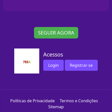
SEGUIR AGORA
Acessos
Login
Registrar-se
Políticas de Privacidade
Termos e Condições
Sitemap