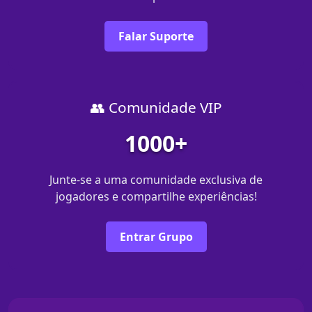
Falar Suporte
👥 Comunidade VIP
1000+
Junte-se a uma comunidade exclusiva de
jogadores e compartilhe experiências!
Entrar Grupo