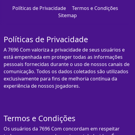
Políticas de Privacidade
Termos e Condições
Sitemap
Políticas de Privacidade
A 7696 Com valoriza a privacidade de seus usuários e
está empenhada em proteger todas as informações
pessoais fornecidas durante o uso de nossos canais de
comunicação. Todos os dados coletados são utilizados
exclusivamente para fins de melhoria contínua da
experiência de nossos jogadores.
Termos e Condições
Os usuários da 7696 Com concordam em respeitar