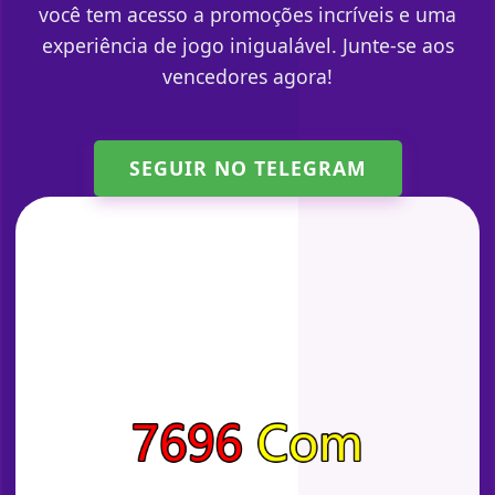
você tem acesso a promoções incríveis e uma
experiência de jogo inigualável. Junte-se aos
vencedores agora!
SEGUIR NO TELEGRAM