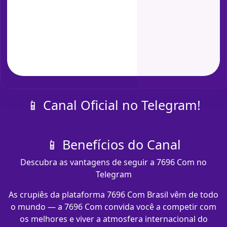
📱 Canal Oficial no Telegram!
📱 Benefícios do Canal
Descubra as vantagens de seguir a 7696 Com no
Telegram
As crupiês da plataforma 7696 Com Brasil vêm de todo
o mundo — a 7696 Com convida você a competir com
os melhores e viver a atmosfera internacional do