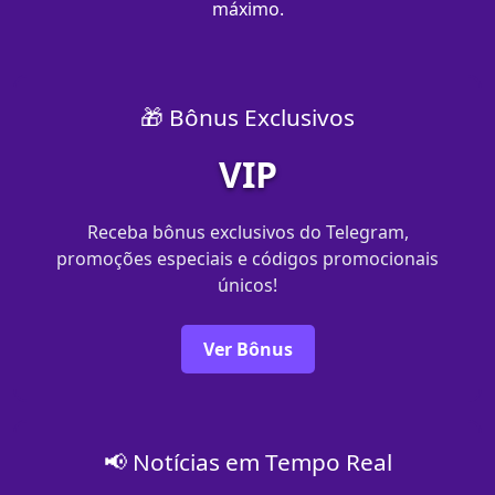
máximo.
🎁 Bônus Exclusivos
VIP
Receba bônus exclusivos do Telegram,
promoções especiais e códigos promocionais
únicos!
Ver Bônus
📢 Notícias em Tempo Real