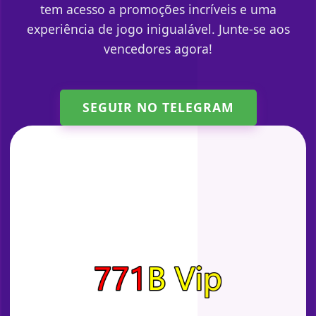
tem acesso a promoções incríveis e uma
experiência de jogo inigualável. Junte-se aos
vencedores agora!
SEGUIR NO TELEGRAM