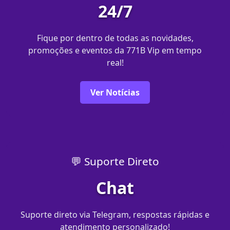
24/7
Fique por dentro de todas as novidades,
promoções e eventos da 771B Vip em tempo
real!
Ver Notícias
💬 Suporte Direto
Chat
Suporte direto via Telegram, respostas rápidas e
atendimento personalizado!