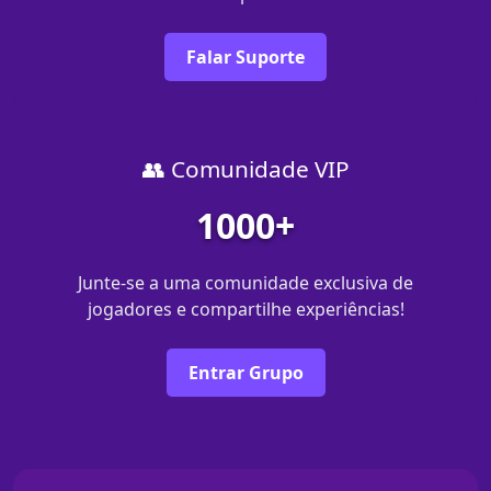
Falar Suporte
👥 Comunidade VIP
1000+
Junte-se a uma comunidade exclusiva de
jogadores e compartilhe experiências!
Entrar Grupo