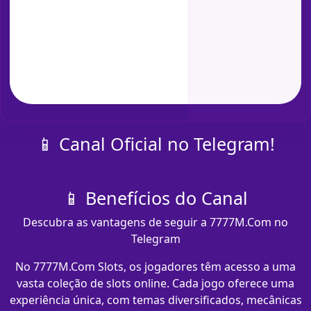
📱 Canal Oficial no Telegram!
📱 Benefícios do Canal
Descubra as vantagens de seguir a 7777M.Com no
Telegram
No 7777M.Com Slots, os jogadores têm acesso a uma
vasta coleção de slots online. Cada jogo oferece uma
experiência única, com temas diversificados, mecânicas