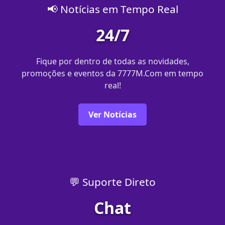
📢 Notícias em Tempo Real
24/7
Fique por dentro de todas as novidades,
promoções e eventos da 7777M.Com em tempo
real!
Ver Notícias
💬 Suporte Direto
Chat