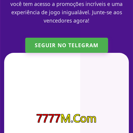
você tem acesso a promoções incríveis e uma
experiência de jogo inigualável. Junte-se aos
vencedores agora!
SEGUIR NO TELEGRAM