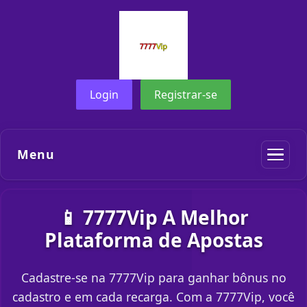
Login
Registrar-se
Menu
📱 7777Vip A Melhor
Plataforma de Apostas
Cadastre-se na 7777Vip para ganhar bônus no
cadastro e em cada recarga. Com a 7777Vip, você