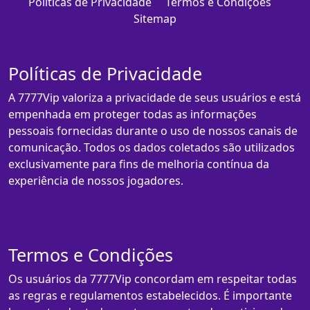
Políticas de Privacidade
Termos e Condições
Sitemap
Políticas de Privacidade
A 7777Vip valoriza a privacidade de seus usuários e está
empenhada em proteger todas as informações
pessoais fornecidas durante o uso de nossos canais de
comunicação. Todos os dados coletados são utilizados
exclusivamente para fins de melhoria contínua da
experiência de nossos jogadores.
Termos e Condições
Os usuários da 7777Vip concordam em respeitar todas
as regras e regulamentos estabelecidos. É importante