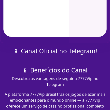
📱 Canal Oficial no Telegram!
📱 Benefícios do Canal
Descubra as vantagens de seguir a 7777Vip no
Telegram
A plataforma 7777Vip Brasil traz os jogos de azar mais
emocionantes para o mundo online — a 7777Vip
oferece um serviço de cassino profissional completo