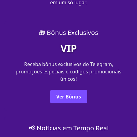
em um só lugar.
🎁 Bônus Exclusivos
VIP
Receba bônus exclusivos do Telegram,
promoções especiais e códigos promocionais
únicos!
Ver Bônus
📢 Notícias em Tempo Real