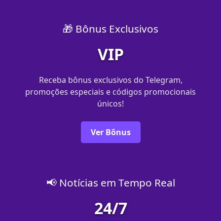
🎁 Bônus Exclusivos
VIP
Receba bônus exclusivos do Telegram,
promoções especiais e códigos promocionais
únicos!
Ver Bônus
📢 Notícias em Tempo Real
24/7