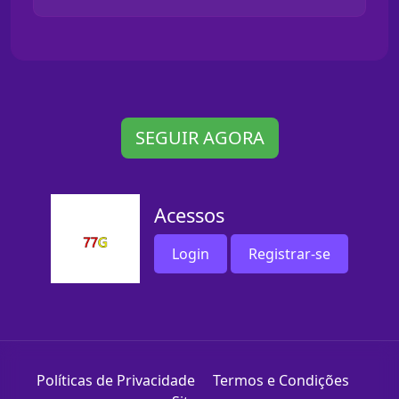
SEGUIR AGORA
Acessos
Login
Registrar-se
Políticas de Privacidade
Termos e Condições