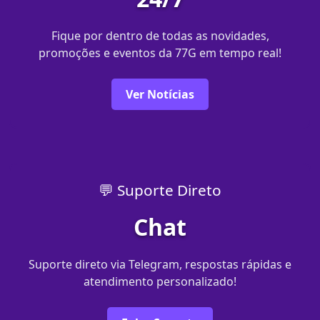
Fique por dentro de todas as novidades,
promoções e eventos da 77G em tempo real!
Ver Notícias
💬 Suporte Direto
Chat
Suporte direto via Telegram, respostas rápidas e
atendimento personalizado!