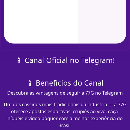
📱 Canal Oficial no Telegram!
📱 Benefícios do Canal
Descubra as vantagens de seguir a 77G no Telegram
Um dos cassinos mais tradicionais da indústria — a 77G
oferece apostas esportivas, crupiês ao vivo, caça-
níqueis e vídeo pôquer com a melhor experiência do
Brasil.