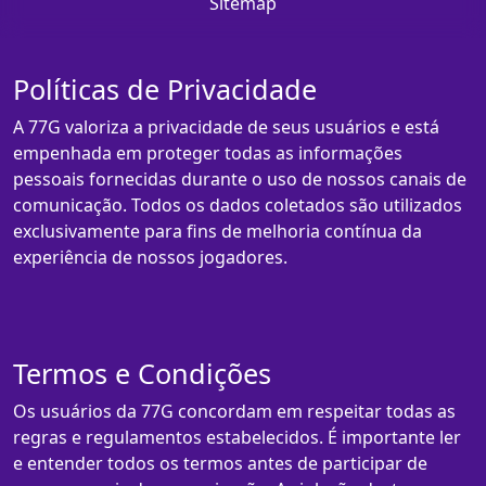
Sitemap
Políticas de Privacidade
A 77G valoriza a privacidade de seus usuários e está
empenhada em proteger todas as informações
pessoais fornecidas durante o uso de nossos canais de
comunicação. Todos os dados coletados são utilizados
exclusivamente para fins de melhoria contínua da
experiência de nossos jogadores.
Termos e Condições
Os usuários da 77G concordam em respeitar todas as
regras e regulamentos estabelecidos. É importante ler
e entender todos os termos antes de participar de