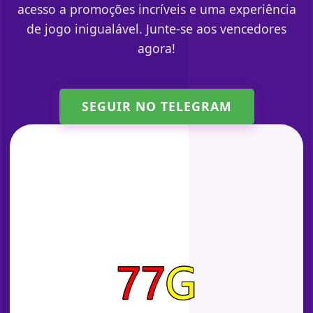
acesso a promoções incríveis e uma experiência
de jogo inigualável. Junte-se aos vencedores
agora!
SEGUIR NO TELEGRAM