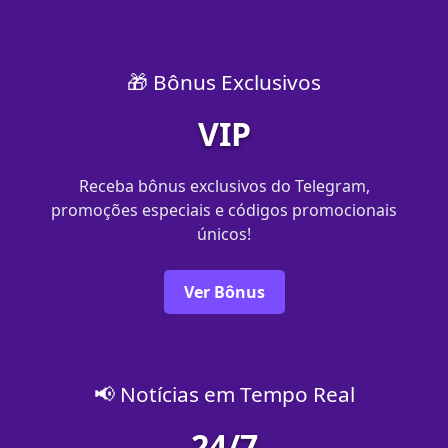
🎁 Bônus Exclusivos
VIP
Receba bônus exclusivos do Telegram,
promoções especiais e códigos promocionais
únicos!
Ver Bônus
📢 Notícias em Tempo Real
24/7