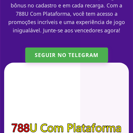
bônus no cadastro e em cada recarga. Com a
788U Com Plataforma, você tem acesso a
promoções incríveis e uma experiência de jogo
inigualável. Junte-se aos vencedores agora!
SEGUIR NO TELEGRAM