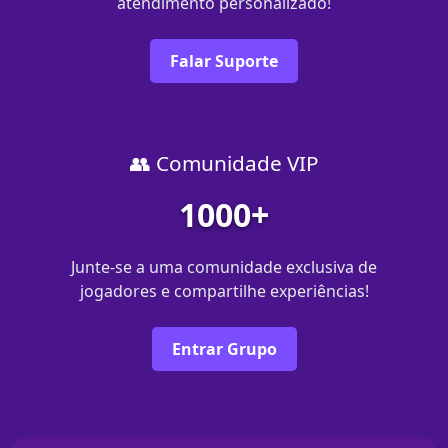
atendimento personalizado!
Falar Suporte
👥 Comunidade VIP
1000+
Junte-se a uma comunidade exclusiva de
jogadores e compartilhe experiências!
Entrar Grupo