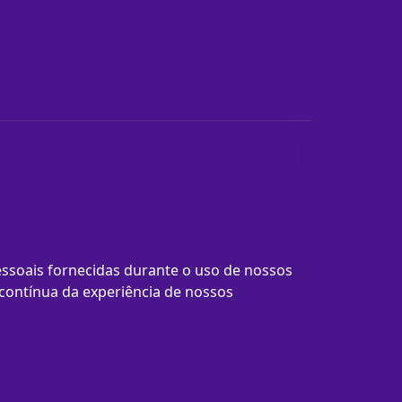
essoais fornecidas durante o uso de nossos
 contínua da experiência de nossos