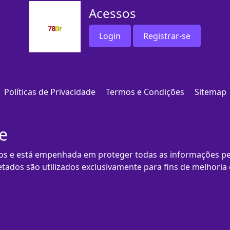
Acessos
Login
Registrar-se
Políticas de Privacidade
Termos e Condições
Sitemap
de
rios e está empenhada em proteger todas as informações p
tados são utilizados exclusivamente para fins de melhoria