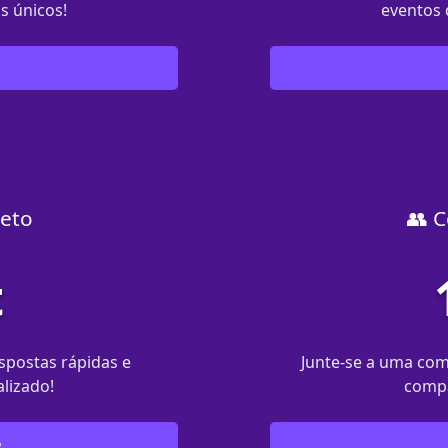
s únicos!
eventos 
reto
👥 
t
espostas rápidas e
Junte-se a uma com
lizado!
compa
e