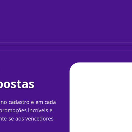
postas
 no cadastro e em cada
promoções incríveis e
unte-se aos vencedores