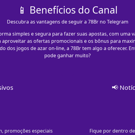
📱 Benefícios do Canal
Descubra as vantagens de seguir a 78Br no Telegram
forma simples e segura para fazer suas apostas, com uma v
m aproveitar as ofertas promocionais e os bônus para max
 dos jogos de azar on-line, a 78Br tem algo a oferecer. En
pode ganhar muito?
sivos
📢 Notí
m, promoções especiais
Fique por dentro d