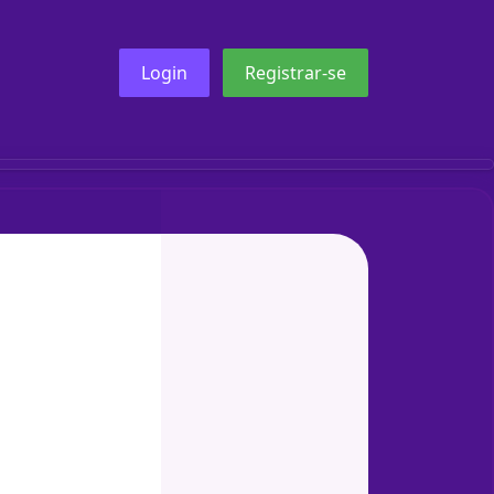
Login
Registrar-se