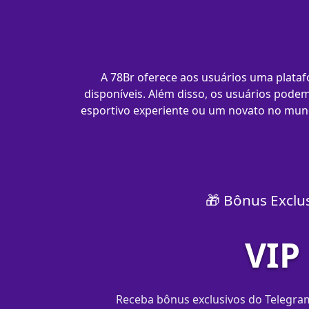
A 78Br oferece aos usuários uma plata
disponíveis. Além disso, os usuários pode
esportivo experiente ou um novato no mundo
🎁 Bônus Exclu
VIP
Receba bônus exclusivos do Telegra