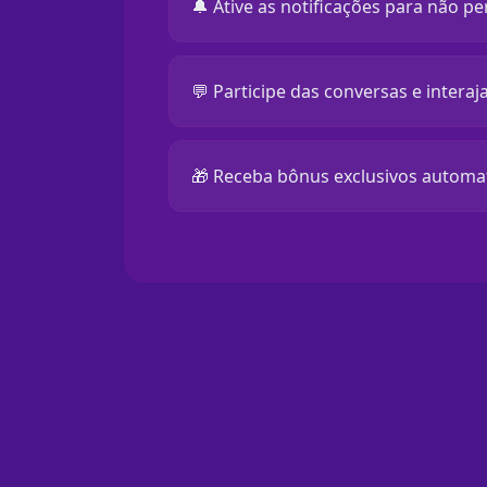
🔔 Ative as notificações para não p
💬 Participe das conversas e interaj
🎁 Receba bônus exclusivos autom