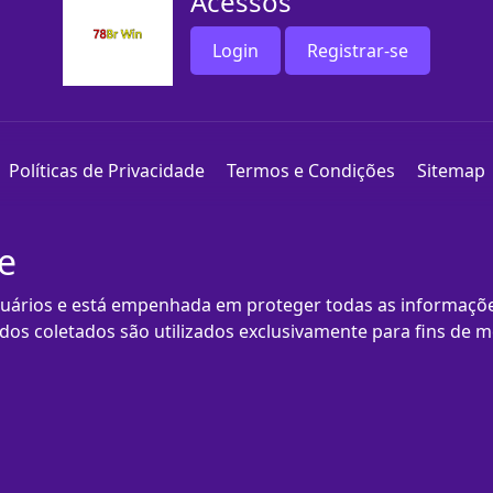
Acessos
Login
Registrar-se
Políticas de Privacidade
Termos e Condições
Sitemap
de
usuários e está empenhada em proteger todas as informaçõ
os coletados são utilizados exclusivamente para fins de m