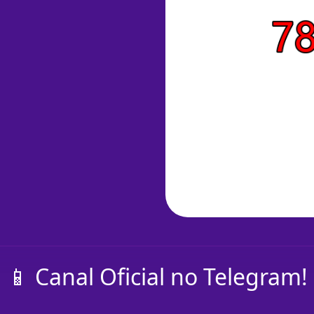
📱 Canal Oficial no Telegram!