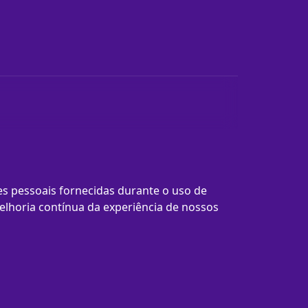
es pessoais fornecidas durante o uso de
elhoria contínua da experiência de nossos