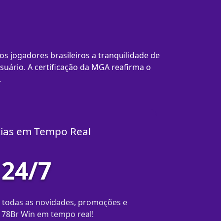
os jogadores brasileiros a tranquilidade de
uário. A certificação da MGA reafirma o
.
cias em Tempo Real
24/7
e todas as novidades, promoções e
 78Br Win em tempo real!