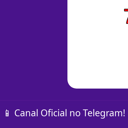
📱 Canal Oficial no Telegram!