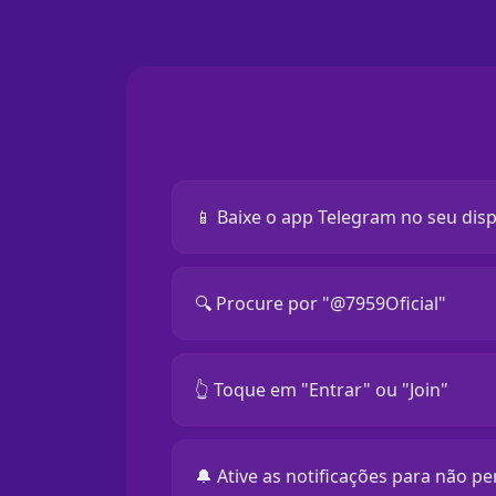
📱 Baixe o app Telegram no seu disp
🔍 Procure por "@7959Oficial"
👆 Toque em "Entrar" ou "Join"
🔔 Ative as notificações para não p