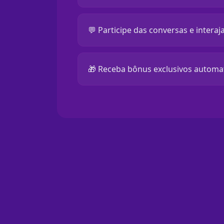
💬 Participe das conversas e interaj
🎁 Receba bônus exclusivos autom