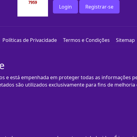
Login
Registrar-se
Políticas de Privacidade
Termos e Condições
Sitemap
de
rios e está empenhada em proteger todas as informações p
tados são utilizados exclusivamente para fins de melhoria