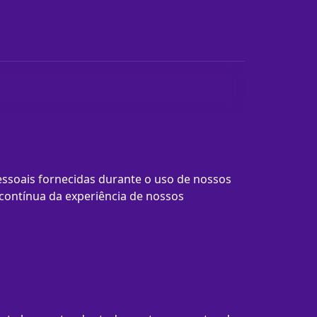
essoais fornecidas durante o uso de nossos
 contínua da experiência de nossos