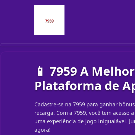
📱 7959 A Melhor
Plataforma de A
Cadastre-se na 7959 para ganhar bônus
recarga. Com a 7959, você tem acesso a
uma experiência de jogo inigualável. J
agora!