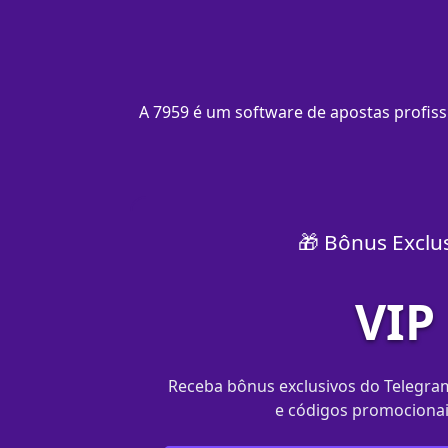
A 7959 é um software de apostas profiss
🎁 Bônus Exclu
VIP
Receba bônus exclusivos do Telegra
e códigos promocionai