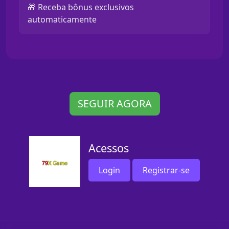
🎁 Receba bônus exclusivos
automaticamente
SEGUIR AGORA
Acessos
Login
Registrar-se