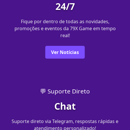
24/7
Fique por dentro de todas as novidades,
promoções e eventos da 79X Game em tempo
real!
Ver Notícias
💬 Suporte Direto
Chat
Suporte direto via Telegram, respostas rápidas e
atendimento personalizado!