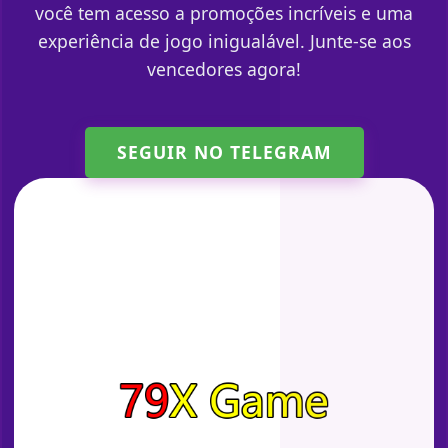
você tem acesso a promoções incríveis e uma
experiência de jogo inigualável. Junte-se aos
vencedores agora!
SEGUIR NO TELEGRAM