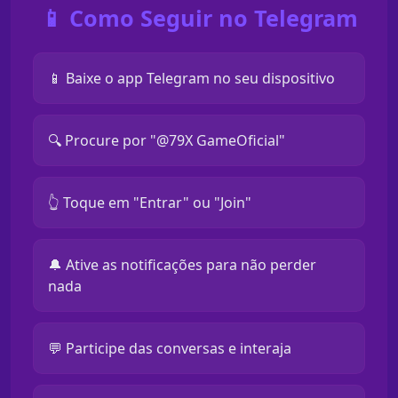
📱 Como Seguir no Telegram
📱 Baixe o app Telegram no seu dispositivo
🔍 Procure por "@79X GameOficial"
👆 Toque em "Entrar" ou "Join"
🔔 Ative as notificações para não perder
nada
💬 Participe das conversas e interaja