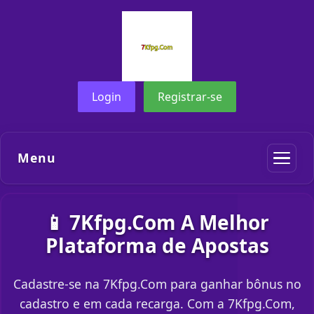
Login
Registrar-se
Menu
📱 7Kfpg.Com A Melhor
Plataforma de Apostas
Cadastre-se na 7Kfpg.Com para ganhar bônus no
cadastro e em cada recarga. Com a 7Kfpg.Com,