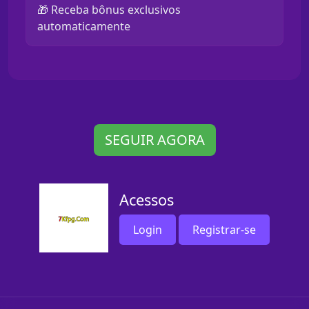
🎁 Receba bônus exclusivos
automaticamente
SEGUIR AGORA
Acessos
Login
Registrar-se