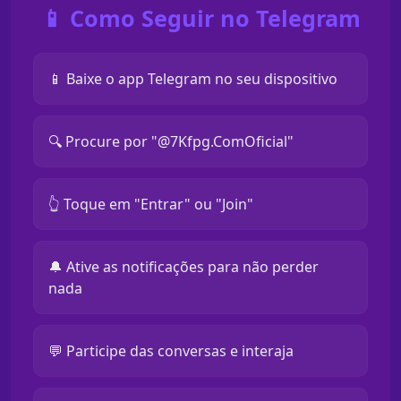
📱 Como Seguir no Telegram
📱 Baixe o app Telegram no seu dispositivo
🔍 Procure por "@7Kfpg.ComOficial"
👆 Toque em "Entrar" ou "Join"
🔔 Ative as notificações para não perder
nada
💬 Participe das conversas e interaja