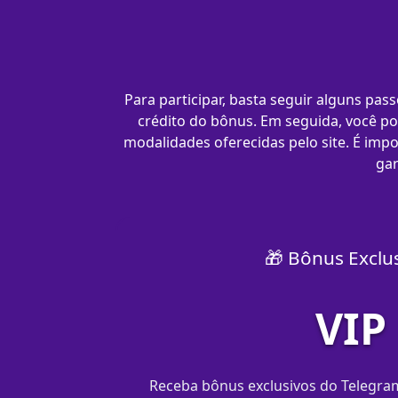
Para participar, basta seguir alguns pass
crédito do bônus. Em seguida, você po
modalidades oferecidas pelo site. É impo
gar
🎁 Bônus Exclu
VIP
Receba bônus exclusivos do Telegra