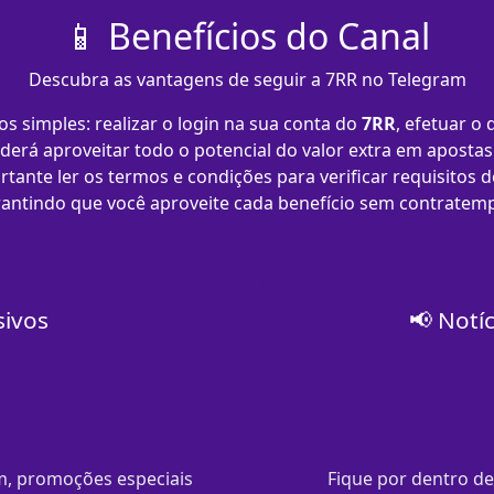
📱 Benefícios do Canal
Descubra as vantagens de seguir a 7RR no Telegram
os simples: realizar o login na sua conta do
7RR
, efetuar o
derá aproveitar todo o potencial do valor extra em apostas 
rtante ler os termos e condições para verificar requisitos 
antindo que você aproveite cada benefício sem contratem
sivos
📢 Notí
m, promoções especiais
Fique por dentro d