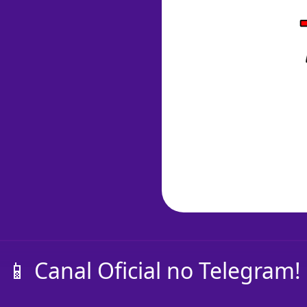
📱 Canal Oficial no Telegram!