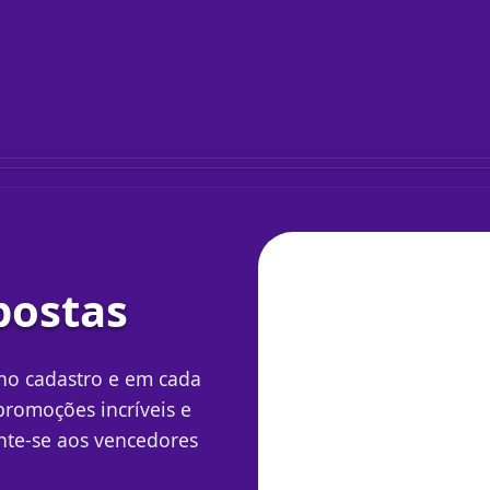
postas
no cadastro e em cada
promoções incríveis e
unte-se aos vencedores