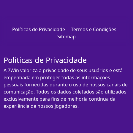
Políticas de Privacidade
Termos e Condições
Sitemap
Políticas de Privacidade
A 7Win valoriza a privacidade de seus usuários e está
empenhada em proteger todas as informações
pessoais fornecidas durante o uso de nossos canais de
comunicação. Todos os dados coletados são utilizados
exclusivamente para fins de melhoria contínua da
experiência de nossos jogadores.