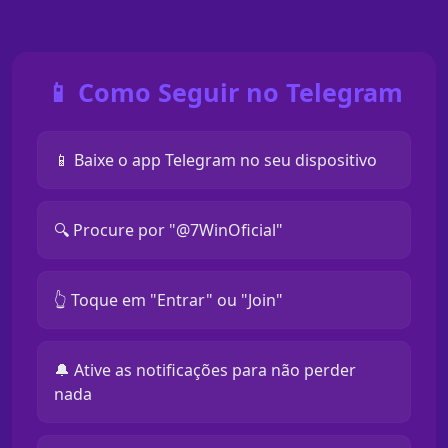
📱 Como Seguir no Telegram
📱 Baixe o app Telegram no seu dispositivo
🔍 Procure por "@7WinOficial"
👆 Toque em "Entrar" ou "Join"
🔔 Ative as notificações para não perder
nada