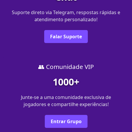
Suporte direto via Telegram, respostas rápidas e
atendimento personalizado!
Falar Suporte
👥 Comunidade VIP
1000+
Junte-se a uma comunidade exclusiva de
jogadores e compartilhe experiências!
Entrar Grupo