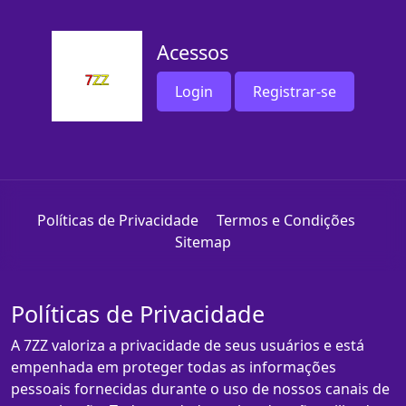
Acessos
Login
Registrar-se
Políticas de Privacidade
Termos e Condições
Sitemap
Políticas de Privacidade
A 7ZZ valoriza a privacidade de seus usuários e está
empenhada em proteger todas as informações
pessoais fornecidas durante o uso de nossos canais de