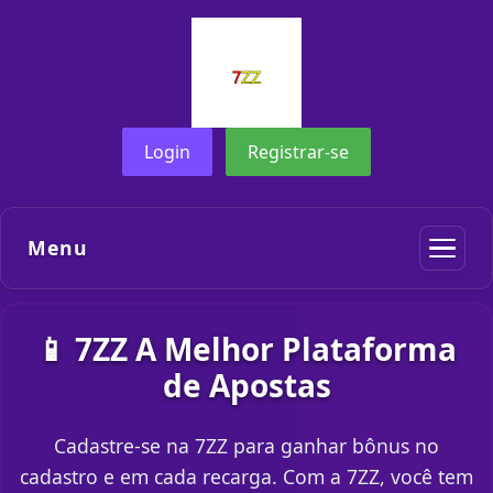
Login
Registrar-se
Menu
📱 7ZZ A Melhor Plataforma
de Apostas
Cadastre-se na 7ZZ para ganhar bônus no
cadastro e em cada recarga. Com a 7ZZ, você tem